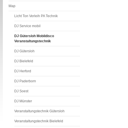
jockey Herzebrock
Map
mobildisco Bielefe
Licht Ton Verleih PA Technik
mobildisco S
Herzebrock mobi
DJ Service mobil
Beleuchtung Discose
DJ Gütersloh Mobildisco
Veranstaltungstechnik
technik Stadtfeste 
Recording Reparatu
DJ Gütersloh
Abschlussfete Weihna
DJ Bielefeld
33330 33397 33602
DJ Herford
Dienstleistung All
Betriebsf
DJ Paderborn
Abschlussfe
DJ Soest
DJ Münster
DJ, Disc Jock
Veranstaltungstechnik Gütersloh
dj, DJ Gü
Lippstadt
Veranstaltungstechnik Bielefeld