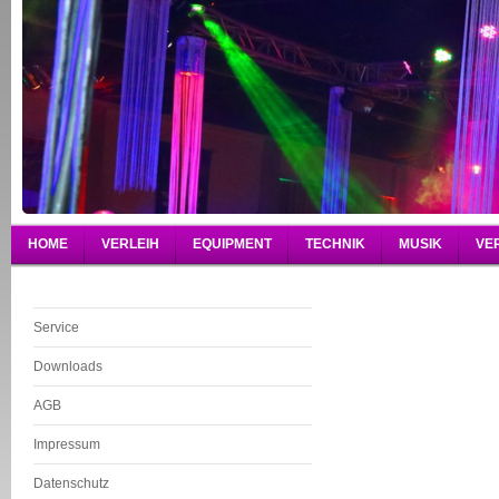
HOME
VERLEIH
EQUIPMENT
TECHNIK
MUSIK
VE
Service
DJ D.J. LJ L.J. D
Downloads
jockey DJ Service
AGB
Lippstadt DJ Müns
jockey Gütersloh disc
Impressum
jockey Münster dis
Datenschutz