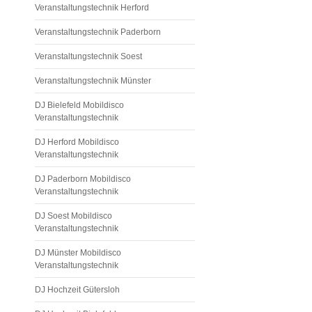
Warendorf , D
Veranstaltungstechnik Herford
jockey Biele
Veranstaltungstechnik Paderborn
jockey Lip
jockey Becku
Veranstaltungstechnik Soest
jocke
Veranstaltungstechnik Münster
mobildiscot
DJ Bielefeld Mobildisco
Bielefeld, 
Veranstaltungstechnik
Lippstadt
DJ Herford Mobildisco
Beckum, mob
Veranstaltungstechnik
Herzebrock, m
DJ Paderborn Mobildisco
Bühne, Eve
Veranstaltungstechnik
Disco Servic
Technik, 
DJ Soest Mobildisco
Veranstaltungstechnik
Konzerte, Sh
Recording,
DJ Münster Mobildisco
Veranstaltungstechnik
Hochzeit, 
Weihnachtsfe
DJ Hochzeit Gütersloh
Stadtfest, S