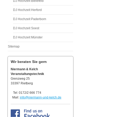
DJ Hochzeit Bielefeld
Musik, Fe
DJ Hochzeit Herford
Niermann
Showtechni
DJ Hochzeit Paderborn
mieten, Ver
DJ Hochzeit Soest
Paderbor
DJ Hochzeit Münster
Scheinwer
Nebelmasc
Sitemap
Hazer, Strobe
33378,NRW, S
Wir beraten Sie gern
ausleihen, D
Niermann & Kelch
Kabel, Strom
Veranstaltungstechnik
Grenzweg 25
Mischpult,
33397 Rietberg
Mikrofone, F
Tel: 0172/2 666 774
Soundcraft,
Mail:
info@niermann-und-kelch.de
Lifte, Glob
Moving Head
Floorspot, F